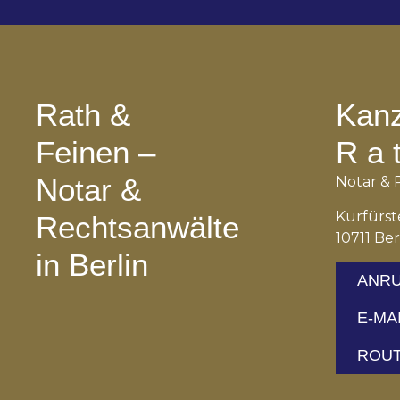
Rath &
Kanz
Feinen –
R a t
Notar &
Notar & 
Kurfürs
Rechtsanwälte
10711 Ber
in Berlin
ANR
E-MA
ROU