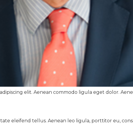
ip­isc­ing elit. Aenean com­mo­do ligu­la eget dolor. Aene
 eleifend tel­lus. Aenean leo ligu­la, port­ti­tor eu, con­s