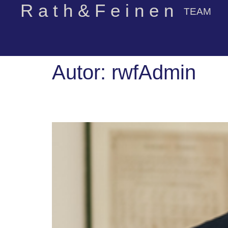
R a t h & F e i n e n
TEAM
Autor:
rwfAdmin
Dr. Andreas Pochham