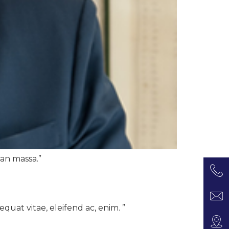
an mas­sa.”
e­quat vitae, eleifend ac, enim. ”