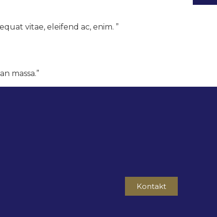
e­quat vitae, eleifend ac, enim. ”
an mas­sa.”
Kontakt