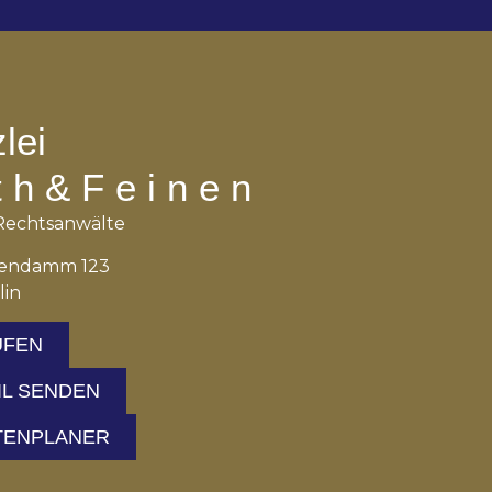
lei
 h & F e i n e n
Rechtsanwälte
tendamm 123
lin
UFEN
IL SENDEN
TENPLANER