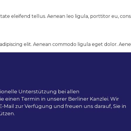
 eleifend tel­lus. Aenean leo ligu­la, port­ti­tor eu, con­s
ip­isc­ing elit. Aenean com­mo­do ligu­la eget dolor. Aene
sionelle Unterstützung bei allen
 einen Termin in unserer Berliner Kanzlei. Wir
E-Mail zur Verfügung und freuen uns darauf, Sie in
ützen.