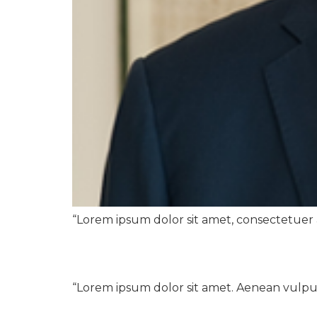
“Lorem ipsum dolor sit amet, con­sectetuer ad
Karl-Georg Well­mann
“Lorem ipsum dolor sit amet. Aenean vulpu­tate